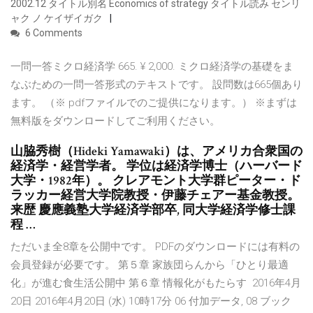
2002.12 タイトル別名 Economics of strategy タイトル読み センリ
ャク ノ ケイザイガク
6 Comments
一問一答ミクロ経済学 665. ¥ 2,000. ミクロ経済学の基礎をま
なぶための一問一答形式のテキストです。 設問数は665個あり
ます。 （※ pdfファイルでのご提供になります。） ※まずは
無料版をダウンロードしてご利用ください。
山脇秀樹（Hideki Yamawaki）は、アメリカ合衆国の
経済学・経営学者。 学位は経済学博士（ハーバード
大学・1982年）。 クレアモント大学群ピーター・ド
ラッカー経営大学院教授・伊藤チェアー基金教授。
来歴 慶應義塾大学経済学部卒, 同大学経済学修士課
程 …
ただいま全8章を公開中です。 PDFのダウンロードには有料の
会員登録が必要です。 第５章 家族団らんから「ひとり最適
化」が進む食生活公開中 第６章 情報化がもたらす 2016年4月
20日 2016年4月20日 (水) 10時17分 06 付加データ, 08 ブック