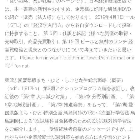
「良い戦略、悪い戦略」のページです。日本経済新聞出版で
は、本・書籍の新刊やおすすめ、企業様に好評な研修用DVD
の紹介・販売（法人様）をしております。 2019年4月1日 ール
（ISTU）の「経済学入門 A」から各自ダウンロードして授業
に持参すること。 第 5 回：仕訳と転記（様々な資産の取得・
売却取引、商品売買取引） 第 15 回 ビールと無料のランチ 経
営戦略論と現実とのつながりについて考えていきたいと思い
ます。 Please turn in your file either in PowerPoint format or in
PDF format
第2期 愛媛県版まち・ひと・しごと創生総合戦略（概要）
（pdf：1,817kb） 第3期アクションプログラム編を改訂し、改
訂後の「第4章 人口減少対策」、「第5章 分野別計画」、「第
6章 地域別計画」、「第7章 推進姿勢」をもって、「第2期 愛
媛県版まち・ひと 特別企画 鳥島講師の1次・2次並行学習法 鳥
島講師による1次試験科目合格者のための2次試験対策学習法
をご紹介します。 。 受験経験者前提のメッセージですが、こ
れから中小企業診断士試験対策を始める方にも学習のヒント