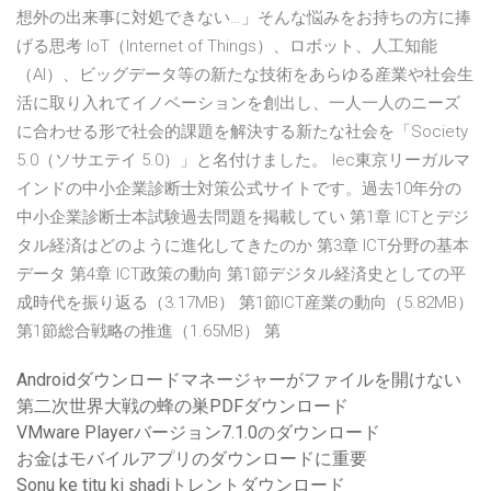
想外の出来事に対処できない…」そんな悩みをお持ちの方に捧
げる思考 IoT（Internet of Things）、ロボット、人工知能
（AI）、ビッグデータ等の新たな技術をあらゆる産業や社会生
活に取り入れてイノベーションを創出し、一人一人のニーズ
に合わせる形で社会的課題を解決する新たな社会を「Society
5.0（ソサエテイ 5.0）」と名付けました。 lec東京リーガルマ
インドの中小企業診断士対策公式サイトです。過去10年分の
中小企業診断士本試験過去問題を掲載してい 第1章 ICTとデジ
タル経済はどのように進化してきたのか 第3章 ICT分野の基本
データ 第4章 ICT政策の動向 第1節デジタル経済史としての平
成時代を振り返る（3.17MB） 第1節ICT産業の動向（5.82MB）
第1節総合戦略の推進（1.65MB） 第
Androidダウンロードマネージャーがファイルを開けない
第二次世界大戦の蜂の巣PDFダウンロード
VMware Playerバージョン7.1.0のダウンロード
お金はモバイルアプリのダウンロードに重要
Sonu ke titu ki shadiトレントダウンロード