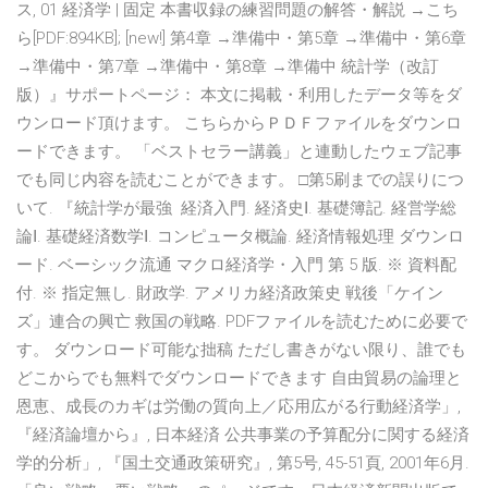
ス, 01 経済学 | 固定 本書収録の練習問題の解答・解説 →こち
ら[PDF:894KB]; [new!] 第4章 →準備中・第5章 →準備中・第6章
→準備中・第7章 →準備中・第8章 →準備中 統計学（改訂
版）』サポートページ： 本文に掲載・利用したデータ等をダ
ウンロード頂けます。 こちらからＰＤＦファイルをダウンロ
ードできます。 「ベストセラー講義」と連動したウェブ記事
でも同じ内容を読むことができます。 □第5刷までの誤りにつ
いて. 『統計学が最強 経済入門. 経済史Ⅰ. 基礎簿記. 経営学総
論Ⅰ. 基礎経済数学Ⅰ. コンピュータ概論. 経済情報処理 ダウンロ
ード. ベーシック流通 マクロ経済学・入門 第 5 版. ※ 資料配
付. ※ 指定無し. 財政学. アメリカ経済政策史 戦後「ケイン
ズ」連合の興亡 救国の戦略. PDFファイルを読むために必要で
す。 ダウンロード可能な拙稿 ただし書きがない限り、誰でも
どこからでも無料でダウンロードできます 自由貿易の論理と
恩恵、成長のカギは労働の質向上／応用広がる行動経済学」,
『経済論壇から』, 日本経済 公共事業の予算配分に関する経済
学的分析」, 『国土交通政策研究』, 第5号, 45-51頁, 2001年6月.