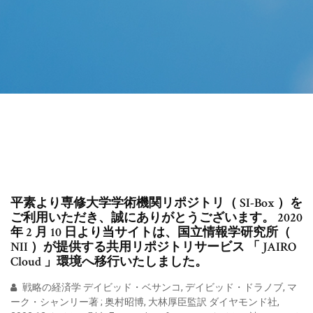
平素より専修大学学術機関リポジトリ（ SI-Box ）を
ご利用いただき、誠にありがとうございます。 2020
年 2 月 10 日より当サイトは、国立情報学研究所（
NII ）が提供する共用リポジトリサービス 「 JAIRO
Cloud 」環境へ移行いたしました。
戦略の経済学 デイビッド・ベサンコ, デイビッド・ドラノブ, マ
ーク・シャンリー著 ; 奥村昭博, 大林厚臣監訳 ダイヤモンド社,