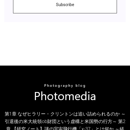
Subscribe
第1章 なぜヒラリー・クリントンは追い詰められるのか ～
引退後の米大統領ob財団という虚構と米国勢の行方～ 第2
章 【研究ノート】謎の宇宙飛行機「x-37」とは何か ～経