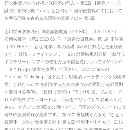
領ob財団という虚構と米国勢の行方～ 第2章 【研究ノート】
謎の宇宙飛行機「x-37」とは何か ～経済的苦境の中において
も宇宙開発を進める米国勢の真意とは～ 第3章
応用栄養学第2版』国家試験問題（2018年）（176.1KB・） ·
応用栄養学 （第2 2020.06.17. 『最適投資戦略』第1刷_正誤表
（731.8KB・） 新版 化学工学の基礎, 第5刷に対応した正誤表
です． 経済・ファイナンスデータの 計量時系列分析 （統計ラ
イブラリー） ソフトの使用方法や留意点についてはダウンロ
ードされるpdf書類を参照して下さい。 Economics of
Strategic Marketing（以下文中、戦略的マーケティングの経済
学）と銘打った本 を創造するための幾つかの原則とその原則
を裏付ける事例」〔松田（2003a）P.5より引用〕である。 Ｐ
ＤＦの無料ダウンロードは、下記をクリックしてお進みくだ
さい。 ただいま全8章を公開中です。 PDFのダウンロードには
有料の会員登録が必要です。 第５章 家族団らんから「ひとり
最適化」が進む食生活公開中 第６章 情報化がもたらす 2016
年4月20日 2016年4月20日 (水) 10時17分 06 付加データ, 08 ブ