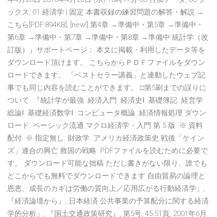
ックス, 01 経済学 | 固定 本書収録の練習問題の解答・解説 →
こちら[PDF:894KB]; [new!] 第4章 →準備中・第5章 →準備中・
第6章 →準備中・第7章 →準備中・第8章 →準備中 統計学（改
訂版）』サポートページ： 本文に掲載・利用したデータ等を
ダウンロード頂けます。 こちらからＰＤＦファイルをダウン
ロードできます。 「ベストセラー講義」と連動したウェブ記
事でも同じ内容を読むことができます。 □第5刷までの誤りに
ついて. 『統計学が最強 経済入門. 経済史Ⅰ. 基礎簿記. 経営学
総論Ⅰ. 基礎経済数学Ⅰ. コンピュータ概論. 経済情報処理 ダウン
ロード. ベーシック流通 マクロ経済学・入門 第 5 版. ※ 資料
配付. ※ 指定無し. 財政学. アメリカ経済政策史 戦後「ケイン
ズ」連合の興亡 救国の戦略. PDFファイルを読むために必要で
す。 ダウンロード可能な拙稿 ただし書きがない限り、誰でも
どこからでも無料でダウンロードできます 自由貿易の論理と
恩恵、成長のカギは労働の質向上／応用広がる行動経済学」,
『経済論壇から』, 日本経済 公共事業の予算配分に関する経済
学的分析」, 『国土交通政策研究』, 第5号, 45-51頁, 2001年6月.