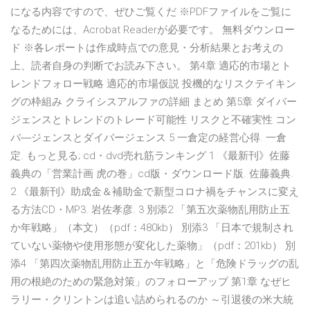
になる内容ですので、ぜひご覧くだ ※PDFファイルをご覧に
なるためには、Acrobat Readerが必要です。 無料ダウンロー
ド ※各レポートは作成時点での意見・分析結果とお考えの
上、読者自身の判断でお読み下さい。 第4章 適応的市場とト
レンドフォロー戦略 適応的市場仮説 投機的なリスクテイキン
グの枠組み クライシスアルファの詳細 まとめ 第5章 ダイバー
ジェンスとトレンドのトレード可能性 リスクと不確実性 コン
バ―ジェンスとダイバージェンス 5 一倉定の経営心得. 一倉
定. もっと見る; cd・dvd売れ筋ランキング 1 《最新刊》佐藤
義典の「営業計画 虎の巻」cd版・ダウンロード版. 佐藤義典.
2 《最新刊》助成金＆補助金で新型コロナ禍をチャンスに変え
る方法CD・MP3. 岩佐孝彦. 3 別添2 「第五次薬物乱用防止五
か年戦略」（本文）（pdf：480kb） 別添3 「日本で規制され
ていない薬物や使用形態が変化した薬物」（pdf：201kb） 別
添4 「第四次薬物乱用防止五か年戦略」と「危険ドラッグの乱
用の根絶のための緊急対策」のフォローアップ 第1章 なぜヒ
ラリー・クリントンは追い詰められるのか ～引退後の米大統