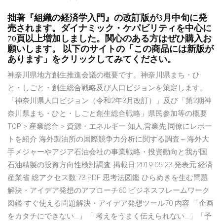
拙著『組織の経済学入門』の改訂版が3月中旬に発
売されます。ダイナミック・ケパビリティを中心に
70頁以上増加しました。関心のある方はぜひ購入お
願いします。 以下のサイトの「この商品には新版が
あります」をクリックしてみてください。
神奈川県地方創生推進会議の概要です。神奈川県まち・ひ
と・しごと・創生総合戦略及び人口ビジョンを策定します。
「神奈川県人口ビジョン（令和2年3月改訂）」及び「第2期神
奈川県まち・ひと・しごと創生総合戦略」県民参加等の概要
TOP > 産業総合 > 資源・エネルギー 知人,営業先,同僚にレポー
トを紹介 海外製油所の国際競争力分析に関する調査～海外大
手メジャーやアジア石油会社の事業戦略・投資動向と我が国
石油精製の投資方向性検討調査 掲載日:2019-05-23 発表元:経済
産業省 総アクセス数:73 PDF 思考法図鑑 ひらめきを生む問題
解決・アイデア発想のアプローチ60 ビジネスフレームワーク
図鑑 すぐ使える問題解決・アイデア発想ツール70 内容 「企画
をカタチにできない…」「 考えをうまく伝えられない…」「予