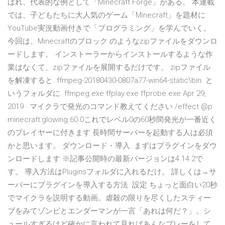
ばれ、代表的な例として「Minecraft Forge」がある。 本連載
では、子どもたちに大人気のゲーム「Minecraft」を題材に
YouTube実況動画付きで「プログラミング」を学んでいく。
今回は、Minecraftのブロック のようなzipファイルをダウンロ
ードします。 インストーラーからインストールするような作
業はなくて、zipファイルを展開するだけです。 zipファイル
を解凍すると. ffmpeg-20180430-0807a77-win64-static\bin. と
いうフォルダに. ffmpeg.exe ffplay.exe ffprobe.exe Apr 29,
2019 · マイクラで発光のコマンド教えてください /effect @p
minecraft:glowing 60 0これでレベル0の60秒間発光が一番近く
のプレイヤーに付きます 長時間サーバーを起動する人は必須
かと思います。 ダウンロード・導入. まずはプラグインをダウ
ンロードします ※記事公開時の最新バージョンは4.14.2で
す。 導入方法はPluginsフォルダに入れるだけ。 詳しくは→サ
ーバーにプラグインを導入する方法. 設定 ちょっと面白い20秒
でマイクラを説明する動画。虐殺の限りを尽くしたスティー
ブをみてゾンビとエンダーマンが一言「あれは何だ？」。シ
ュールすぎるけど確かに言われて見ればあんなプレーをして