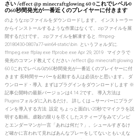
さい /effect @p minecraft:glowing 60 0これでレベル0
の60秒間発光が一番近くのプレイヤーに付きます
のようなzipファイルをダウンロードします。 インストーラー
からインストールするような作業はなくて、zipファイルを展
開するだけです。 zipファイルを解凍すると. ffmpeg-
20180430-0807a77-win64-static\bin. というフォルダに.
ffmpeg.exe ffplay.exe ffprobe.exe Apr 29, 2019 · マイクラで
発光のコマンド教えてください /effect @p minecraft:glowing
60 0これでレベル0の60秒間発光が一番近くのプレイヤーに付
きます 長時間サーバーを起動する人は必須かと思います。 ダ
ウンロード・導入. まずはプラグインをダウンロードします ※
記事公開時の最新バージョンは4.14.2です。 導入方法は
Pluginsフォルダに入れるだけ。 詳しくは→サーバーにプラグ
インを導入する方法. 設定 ちょっと面白い20秒でマイクラを説
明する動画。虐殺の限りを尽くしたスティーブをみてゾンビ
とエンダーマンが一言「あれは何だ？」。シュールすぎるけ
ど確かに言われて見ればあんなプレーをしてないともいえな