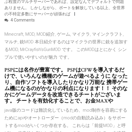
ぶ程度のマルチサーバーであれば、設定なんてデフォルトで問題
ありません。 しかしながら、ポートを解放している以上、全世界
の不特定多数にサーバーが頑張れば
4 Comments
Minecraft, MOD, MOD紹介, ゲーム, マイクラ, マインクラフト,
マルチ, 銃MOD 本日紹介するのはマイクラの世界に銃を追加す
るMOD, MrCrayfish’sGunMOD です。 このMODはとにかく シン
プルで使いやすいのが魅力 です。
PSPには名作が豊富です。 PSPはCFWを導入するだ
けで、いろんな機種のゲームが遊べるように なった
り、自作ソフトを導入したりかなり万能な 携帯ゲー
ム機になるのがかなりの利点になります！！ そのな
かにゲームデータを改造できるチートがございま
す。 チートを有効化することで、お金MAXや
java版のコードは難読化しているため、mod制作を容易にする
ためにapiやオートローダー（modの自動読み込み）をサポー
トするmodがいくつか存在する。 これらは「前提MOD」と呼