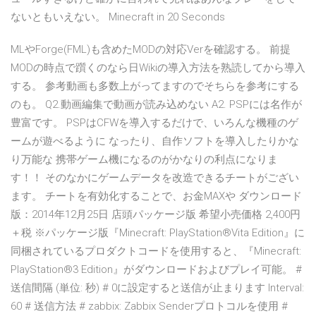
ないともいえない。 Minecraft in 20 Seconds
MLやForge(FML)も含めたMODの対応Verを確認する。 前提
MODの時点で躓くのなら日Wikiの導入方法を熟読してから導入
する。 参考動画も多数上がってますのでそちらを参考にする
のも。 Q2.動画編集で動画が読み込めない A2. PSPには名作が
豊富です。 PSPはCFWを導入するだけで、いろんな機種のゲ
ームが遊べるように なったり、自作ソフトを導入したりかな
り万能な 携帯ゲーム機になるのがかなりの利点になりま
す！！ そのなかにゲームデータを改造できるチートがござい
ます。 チートを有効化することで、お金MAXや ダウンロード
版：2014年12月25日 店頭パッケージ版 希望小売価格 2,400円
＋税 ※パッケージ版『Minecraft: PlayStation®Vita Edition』に
同梱されているプロダクトコードを使用すると、『Minecraft:
PlayStation®3 Edition』がダウンロードおよびプレイ可能。 #
送信間隔 (単位: 秒) # 0に設定すると送信が止まります Interval:
60 # 送信方法 # zabbix: Zabbix Senderプロトコルを使用 #