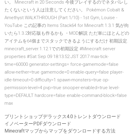
い。 Minecraft in 20 Seconds 今後プレイするのでネタバレし
たくないという人は注意してください。 Pokémon Cobalt &
Amethyst WALKTHROUGH (Part 1/10) - 1st Gym, Louise -
YouTube この記事の Items Stack64 for Minecraft 1.3.1 気が向
いたら1.3.2対応版も作るかも ・MOD解説 ただ単にほとんどの
アイテムを64個までスタックできるようにするだけ 初期設定.
minecraft_server.1.12.1での初期設定 #Minecraft server
properties #Sat Sep 09 18:13:52 JST 2017 max-tick-
time=60000 generator-settings= force-gamemode=false
allow-nether=true gamemode=0 enable-query=false player-
idle-timeout=0 difficulty=1 spawn-monsters=true op-
permission-level=4 pvp=true snooper-enabled=true level-
type=DEFAULT hardcore=false enable-command-block=false
max
プリントショップデラックス4.0トレントダウンロード
イノベーターPDFダウンロード
Minecraftマップからマップをダウンロードする方法