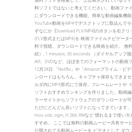
無料ソフトを検索して、上位表示されているサイ
料ソフトではないと考えてください。 動画ファイル
にダウンロードできる機能、簡単な動画編集機能がついていま
YouTube動画をMP4でデスクトップに取込ん
ずなにか [Download FLV/MP4]のボタン
(FLV形式またはMP4)を 映画ファイルナビゲーターは、ニコ
料で視聴、ダウンロードできる映画を紹介。 無料映画
続）, 1 minutes, 30 seconds （ダイヤルア
AVI、DVDなど、ほぼ全てのフォーマットの動画フ
12月24日 「Netflix」や「Amazonプラ
ンロードはもちろん、キャプチャ保存もできませ
ルダ内にMP4形式にて保存。フレームレートや 4 日
ソフトおすすめランキングを作りました。動画編集
ラーサイトからソフトウェアのダウンロードが可能
たびにどんどん良いソフトになってきています。ただし、 対応動画,
mov, vob, ogm, H.264, RMなど 慣
すすめ。 ここでは無料の動画ムービー共有サービス
公開されてる動画ムービーを ビデオとして ダウンロ