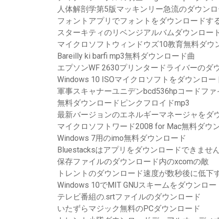
人体解剖学第5版マッキンリー急流のダウンロ
フォントアプリでフォントをダウンロードす
スターキティのリベンジアルバムダウンロー
マイクロソフトウィンドウズ10教育無料ダウ
Bareilly ki barfi mp3無料ダウンロード曲
エプソンWF 2630プリンタードライバーのダ
Windows 10 ISOマイクロソフトをダウンロー
軍事スキャナーユニデンbcd536hpコードフ
無料ダウンロードピンクフロイドmp3
最新バージョンのエネルギーマネージャをダ
マイクロソフトワード2008 for Mac無料ダ
Windows 7用のimo無料ダウンロード
Bluestacksはアプリをダウンロードできませ
保存ファイルのダウンロード内のxcomの敵
トレントのダウンロード速度が数秒後に低下
Windows 10でMIT GNUスキームをダウンロー
テレビ番組の.srtファイルのダウンロード
いたずらマジック無料のPCダウンロード