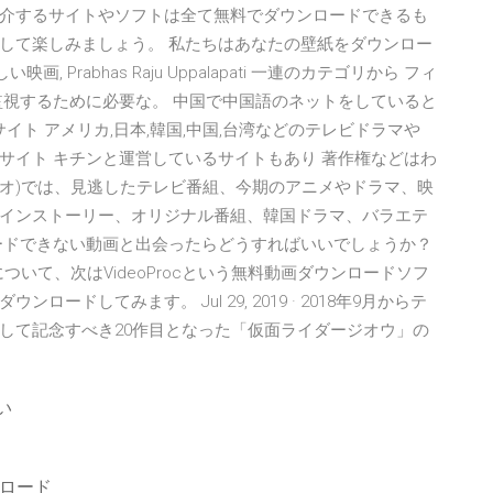
介するサイトやソフトは全て無料でダウンロードできるも
変換して楽しみましょう。 私たちはあなたの壁紙をダウンロー
映画, Prabhas Raju Uppalapati 一連のカテゴリから フィ
監視するために必要な。 中国で中国語のネットをしていると
イト アメリカ,日本,韓国,中国,台湾などのテレビドラマや
サイト キチンと運営しているサイトもあり 著作権などはわ
ギャオ)では、見逃したテレビ番組、今期のアニメやドラマ、映
インストーリー、オリジナル番組、韓国ドラマ、バラエテ
ードできない動画と出会ったらどうすればいいでしょうか？
について、次はVideoProcという無料動画ダウンロードソフ
ドしてみます。 Jul 29, 2019 · 2018年9月からテ
して記念すべき20作目となった「仮面ライダージオウ」の
い
ンロード