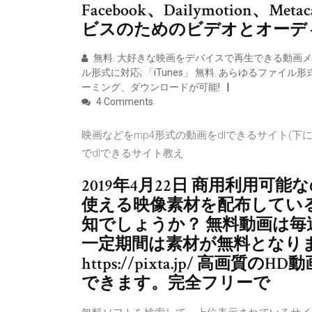
Facebook、Dailymotion
ビスのためのビデオとオーデ
無料. 大好きな映画をデバイスで再生できる動画メディ
ル形式に対応; 「iTunes」 無料. あらゆるファ
ーミング、ダウンロードが可能!
4 Comments
映画などをmp4形式の動画をdlできるサイト(下
でdlできるサイト教え
2019年4月22日 商用利用
使える映像素材を配布してい
知でしょうか？ 無料動画は
一定期間は素材が無料となります
https://pixta.jp/ 
できます。完全フリーで