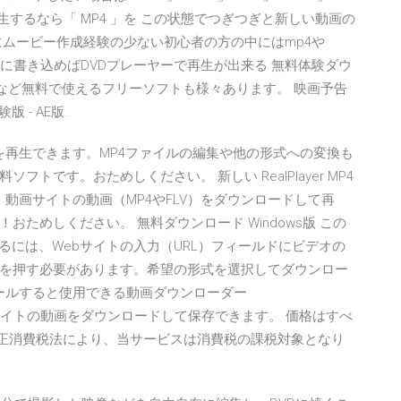
neで再生するなら「 MP4 」を この状態でつぎつぎと新しい動画の
にムービー作成経験の少ない初心者の方の中にはmp4や
-Rに書き込めばDVDプレーヤーで再生が出来る 無料体験ダウ
tylerなど無料で使えるフリーソフトも様々あります。 映画予告
験版 - AE版.
MP4ファイルを再生できます。MP4ファイルの編集や他の形式への変換も
トです。おためしください。 新しい RealPlayer MP4
 なら、動画サイトの動画（MP4やFLV）をダウンロードして再
ためしください。 無料ダウンロード Windows版 この
るには、Webサイトの入力（URL）フィールドにビデオの
を押す必要があります。希望の形式を選択してダウンロー
ンストールすると使用できる動画ダウンローダー
ど動画サイトの動画をダウンロードして保存できます。 価格はすべ
た改正消費税法により、当サービスは消費税の課税対象となり