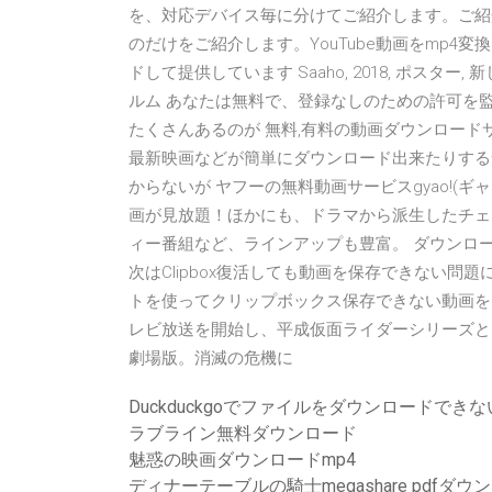
を、対応デバイス毎に分けてご紹介します。ご紹
のだけをご紹介します。YouTube動画をmp4
ドして提供しています Saaho, 2018, ポスター, 新しい
ルム あなたは無料で、登録なしのための許可を
たくさんあるのが 無料,有料の動画ダウンロードサ
最新映画などが簡単にダウンロード出来たりする
からないが ヤフーの無料動画サービスgyao!(
画が見放題！ほかにも、ドラマから派生したチェ
ィー番組など、ラインアップも豊富。 ダウンロ
次はClipbox復活しても動画を保存できない問題
トを使ってクリップボックス保存できない動画をダウンロー
レビ放送を開始し、平成仮面ライダーシリーズと
劇場版。消滅の危機に
Duckduckgoでファイルをダウンロードできな
ラブライン無料ダウンロード
魅惑の映画ダウンロードmp4
ディナーテーブルの騎士megashare pdfダウ