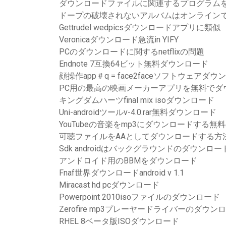
ダウンロードファイルに関連するプログラム
ドープの破壊されないアルバムはオンライン
Gettrudel wedpicsダウンロードアプリに類似
Veronicaダウンロード急流in YIFY
PCのダウンロードに関するnetflixの問題
Endnote 7互換64ビット無料ダウンロード
顔操作app＃q = face2faceソフトウェアダ
PC用の最高の映画メーカーアプリを無料でダ
キングダムハーツfinal mix isoダウンロード
Uni-androidツールv-4.0.rar無料ダウンロード
YouTubeの音楽をmp3にダウンロードする
可聴ファイルをAAとしてダウンロードする方
Sdk androidはバックグラウンドのダウン
アンドロイド用のBBMをダウンロード
Fnaf世界ダウンロードandroid v 1.1
Miracast hd pcダウンロード
Powerpoint 2010isoファイルのダウンロード
Zerofire mp3プレーヤードライバーのダウン
RHEL 8ベータ版ISOダウンロード