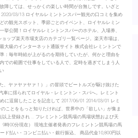
故障しては、せっかくの楽しい時間が台無しです。いざと
020/03/13 ロイヤルレミントンスパー観光の口コミを集め
どの観光スポット、季節ごとのイベント、ロイヤルレミン
一挙公開！ロイヤルレミントンスパーのホテル、入場券、
ンショップ楽天市場支店のカテゴリ一覧ページ。楽天市場は、
最大級のインターネット通販サイト 株式会社レミントンで
準：毎年時給が上がるのを期待していたが、何かと理由を
内での範囲で仕事をしている人で、定時を過ぎてしまう人
い
ズがやって来た、ヤァヤァヤァ！）」の冒頭でビートルズが駆け抜けた
ど汽車に揺られてロイヤル・レミントン・スパへ。レミント
たことを記念して 2017/06/01 2014/03/01 レミ
ーのことをもっと知りたければ、世界中の「欲しい」が集ま
14点以上登録され … フレミントン競馬場の馬場状態および天
）9時00分現在） 現地主催者発表のフレミントン競馬場の馬
カード払い・コンビニ払い・銀行振込、 商品代金10,800円以