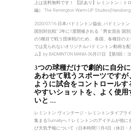
上は送料無料です！ 【訳あり】レミントン：ト
編） The Remington Warm-UP Studies(Hansberg
2020/07/16 日本バドミントン協会, バドミント
国別対抗戦” 2年に1度開催される「男女混合 
の5種目で戦う団体戦のため、 各国、各種目のエースが
では見られないオリジナルバドミントン動画を配信して
ム】by BADMINTON MANIA 06月01日 【第8回：
3つの球種だけで劇的に自分に
あわせて戦うスポーツですが
ように試合をコントロールす
やすいショットを、よく使用
いと …
レミントン ヴィンテージ・レミントンタイプラ
集まるSumallyへ！レミントンのアイテムが他
び天気予報について（日本時間11月4日（休日・