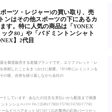
ポーツ・レジャー)の買い取り、売
トンはその他スポーツの下にあるカ
ます。特に人気の商品は「YONEX
トリック80」や「バドミントンシャト
NEX】2代目
に創業、銃器を製造販売する老舗ブランドです。エリファレット・レ
を依頼したことをきっかけに創業。1816年にレミントンを
その後、合併を繰り返しながら会社の
eをサポートしています - あなたの注文を支払いから配送まで保護
ーバー PA-1204N F7800 F5790 F4790 F7790
11-87フィールドリペアキット M1187-12G右撃用の応急パーツセッ