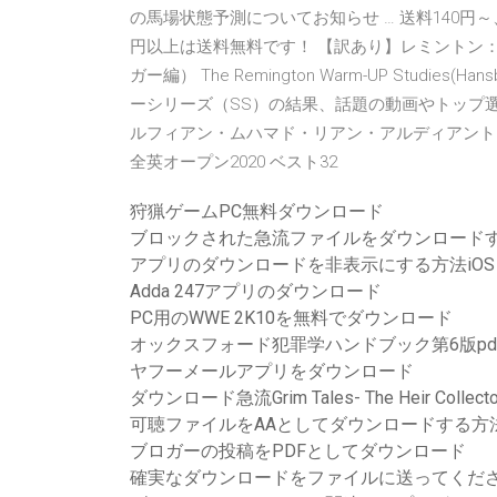
の馬場状態予測についてお知らせ … 送料140円～
円以上は送料無料です！ 【訳あり】レミントン
ガー編） The Remington Warm-UP Studies
ーシリーズ（SS）の結果、話題の動画やトップ
ルフィアン・ムハマド・リアン・アルディアント 
全英オープン2020 ベスト32
狩猟ゲームPC無料ダウンロード
ブロックされた急流ファイルをダウンロード
アプリのダウンロードを非表示にする方法iOS 
Adda 247アプリのダウンロード
PC用のWWE 2K10を無料でダウンロード
オックスフォード犯罪学ハンドブック第6版pd
ヤフーメールアプリをダウンロード
ダウンロード急流Grim Tales- The Heir Collector
可聴ファイルをAAとしてダウンロードする方
ブロガーの投稿をPDFとしてダウンロード
確実なダウンロードをファイルに送ってくだ