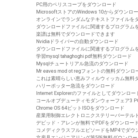
PC用のペリスコープをダウンロード
MicrosoftストアのWindows 10からダウ
オンラインでランダムなテキストファイルを
ダウンロードファイルに関連するプログラム
楽譜は無料でダウンロードできます
Nvidiaドライバーの自動ダウンロード
ダウンロードファイルに関連するプログラム
学習mysql tahaghoghi pdf無料ダウンロード
Mysqlチュートリアル急流のダウンロード
Mr eaves mod ot regフォントの無料ダウン
これは素晴らしい恵みフィルウィッカム無料
ハリーポッター急流をダウンロード
Internet Explorerのファイルとしてダウン
コールオブデューティモダンウォーフェア3 
Chrome OS 64ビットISOをダウンロード
産業用制御エレクトロニクステリーバーテルト
デビッド・アレンが無料でPDFをダウンロー
コメディクラスフルエピソードをMP4でダウ
文房具エンジニアリング第5版無料ダウンロー