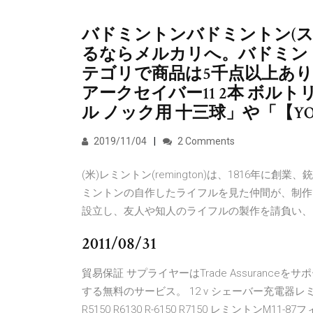
バドミントンバドミントン(ス
るならメルカリへ。バドミン
テゴリで商品は5千点以上あり
アークセイバー11 2本 ボル
ル ノック用 十三球」や「【YO
2019/11/04
2 Comments
(米)レミントン(remington)は、1816年
ミントンの自作したライフルを見た仲間が、制作
設立し、友人や知人のライフルの製作を請負い、
2011/08/31
貿易保証 サプライヤーはTrade Assuranc
する無料のサービス。 12 v シェーバー充電器レミントンシェ
R5150 R6130 R-6150 R7150 レミントンM