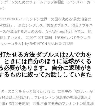
ロンボーンのためのウォームアップ練習曲 （ハンスバーガー
er)
ン 2020/03/08 バドミントン世界一の国を決める“男女混合の
国別対抗戦」。 男女シングルス、男女ダブルス、混合ダブルス
出場する注目の大会。 SMASH and NET.TVでは、他
います。 2020年 06月05日 【第8回：バドテツコラ
ヨッシーコラム】by BADMITON MANIA 04月13日
打たせる方法 ダブルスは2人で力を
、ときには自分のほうに返球がくる
る必要があります。 自分に返球がき
するものに絞ってお話ししていきた
イターのことをもっと知りたければ、世界中の「欲しい」が
にも14点以上登録され … フレミントン競馬場の馬場状態およ
月曜）9時00分現在） 現地主催者発表のフレミントン競馬場