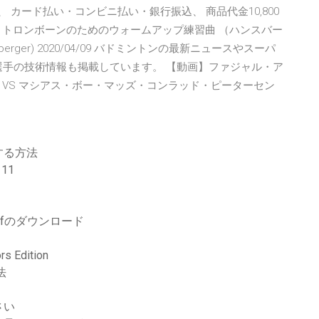
、 カード払い・コンビニ払い・銀行振込、 商品代金10,800
：トロンボーンのためのウォームアップ練習曲 （ハンスバー
(Hansberger) 2020/04/09 バドミントンの最新ニュースやスーパ
選手の技術情報も掲載しています。 【動画】ファジャル・ア
VS マシアス・ボー・マッズ・コンラッド・ピーターセン
する方法
11
fのダウンロード
s Edition
法
さい