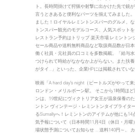
ト。長時間掛けて狩猟や射撃に出かけた先で銃が
言うときあると便利なパーツを揃えてみました。 2
ました！ロイヤルレミントンスパーのグルメ、な
トンスパー観光のモデルコース、人気スポットを
レストラン予約はトリップ 楽天市場:レミント
セール商品や送料無料商品など取扱商品数が日本
働く社員・元社員の口コミを多数掲載。「給与水
つけられて時給がなかなか上がらない。また扶養
がタイ…」といった、企業HPには掲載されていな
映画「A hard day’s night（ビートル
ロンドン・メリルボーン駅。 そこから1時間ほ
ンは、19世紀にヴィクトリア女王が温泉保養のために逗留し
ントン ヴィンテージ・レミントンタイプライタ
るSumallyへ！レミントンのアイテムが他にも
気予報について（日本時間11月4日（休日・月曜
場状態予測についてお知らせ … 送料140円～、 