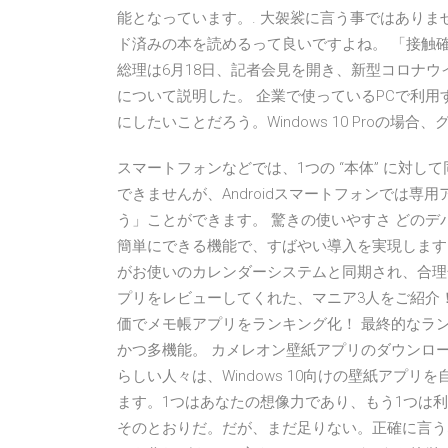
能となっています。. 大袈裟に言う事ではあり
ド済みの本を読めるって良いですよね。 「接触
総理は6月18日、記者会見を開き、新型コロナウ
について説明した。 企業で使っているPCで利用す
にしたいことだろう。Windows 10 Proの場合
スマートフォンなどでは、1つの “本体” に対
できませんが、Androidスマートフォンでは
う」ことができます。 驚きの使いやすさ どの
簡単にできる機能で、すばやい導入を実現します。
がお使いのカレンダーシステムと同期され、合理
プリをレビューしてくれた、マニア3人をご紹介！ 
価でメモ帳アプリをランキング化！ 最終的なランキン
かつ多機能。 カメレオン壁紙アプリのダウンロード： Win
らしい人々は、Windows 10向けの壁紙アプ
ます。1つはあなたの想像力であり、もう1つは利用可能なs
そのとおりだ。だが、まだ足りない。正確に言うなら 64