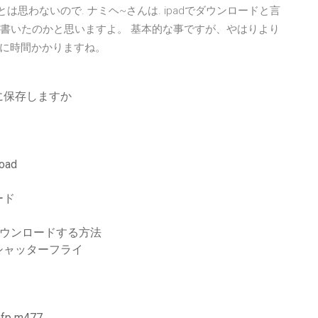
は思わないので. ナミヘ~さんは. ipadでダウンロードと言
 と書いたのかと思いますよ。 基本的な事ですが、やはりより
に時間かかりますね。
に保存しますか
load
ード
ドをダウンロードする方法
シャッターフライ
fp m477