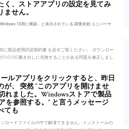
たく、ストアアプリの設定を見てみ
りません。
indows 10用に構築」と表示されている 調査依頼 ユニバーサ
する前に製品使用許諾契約書 を必ずご覧ください。 ダウンロー
(20H1)でDVD/BD書き出しに失敗することがある問題を修正しまし
のメールアプリをクリックすると、昨日
が、 突然 ”このアプリを開けませ
れました。Windowsストアで製品
アを参照する。” と言うメッセージ
べても
たが、ダウンロードファイルの中で解凍できません。インストールの