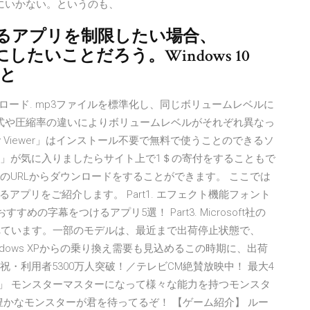
にいかない。というのも、
するアプリを制限したい場合、
したいことだろう。Windows 10
ーと
ダウンロード. mp3ファイルを標準化し、同じボリュームレベルに
形式や圧縮率の違いによりボリュームレベルがそれぞれ異なっ
 Key Viewer」はインストール不要で無料で使うことのできるソ
y Viewer」が気に入りましたらサイト上で1＄の寄付をすることもで
wer」は 下記のURLからダウンロードをすることができます。 ここでは
プリをご紹介します。 Part1. エフェクト機能フォント
おすすめの字幕をつけるアプリ5選！ Part3. Microsoft社の
が爆発的に売れています。一部のモデルは、最近まで出荷停止状態で、
indows XPからの乗り換え需要も見込めるこの時期に、出荷
祝・利用者5300万人突破！／テレビCM絶賛放映中！ 最大4
！」 モンスターマスターになって様々な能力を持つモンスタ
性豊かなモンスターが君を待ってるぞ！ 【ゲーム紹介】 ルー