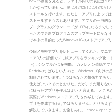
how to動画を見ると、ファイル内での表記はclibo
しかなっていません。動 2017/03/12 2018/0
ストールを行います。ただし、アプリによっては
ストールするものもあります。アプリの一般的なイ
プログラムのダウンロードが100%になるまで
ったので更新プログラムのアップデートにかなり
で本来の目的だったWindows10のストアでア
今回メモ帳アプリをレビューしてくれた、マニア3人
ニア3人の評価でメモ帳アプリをランキング化！ 最終
正)：シンプルかつ多機能。 カメレオン壁紙アプリのダウン
Redditのすばらしい人々は、Windows 1
制限されています。1つはあなたの想像力であり、もう1つは
使えばいい？そのとおりだ。だが、まだ足りない。正確に言
に従ったアプリを作ればよい と言える。 ところ
実際にWindows ストア アプリを作成してみま
プリを作成するわけではありません。とりあえずは、
解説していきます。お楽しみに。 ebookJap