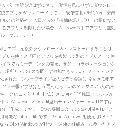
ませんが、場所を選ばずにネット環境を気にせずにダウンロー
確認アプリをダウンロードして」。安倍首相が呼びかけ 安倍
イルスの対応や、19日からの「接触確認アプリ」の提供など
るアプリを制限したい場合、Windowsストアアプリも無効
、グループポリシーと
して同じアプリを複数ダウンロード＆インストールすることは
専用アプリを使うと「同じアプリを複製して別のアプリとして使
デバイスでもミーティングの開始、参加、コラボレーションを
 場所とデバイスを問わず参加できる Zoomミーティング
化されたエンタープライズ級のビデオ会議に 今回メモ帳ア
2 メモ帳アプリはどう選んだらいいの？ 3 マニア3人の評
グはこちら！ 4 【1位】メモ App(iOS純正)：シンプル
dows . 3. Reddit壁紙チェンジャー. Redditのすば
リを自分で作成しており、2つの要因によってのみ制限されてい
ubredditsです。 64bit Windows を使えばいい？
bit Windows が持つ 「64bitの仕組み」に従ったアプ