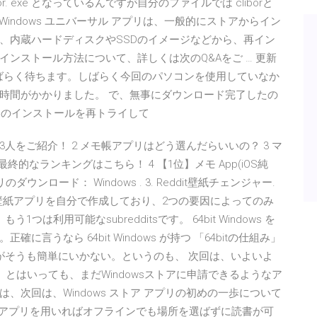
r. exe となっているんですが自分のファイルでは cliborと
7/10 Windows ユニバーサル アプリは、一般的にストアからイン
、内蔵ハードディスクやSSDのイメージなどから、再イン
ンストール方法について、詳しくは次のQ&Aをご … 更新
しばらく待ちます。しばらく今回のパソコンを使用していなか
時間がかかりました。 で、無事にダウンロード完了したの
プリのインストールを再トライして
をご紹介！ 2 メモ帳アプリはどう選んだらいいの？ 3 マ
的なランキングはこちら！ 4 【1位】メモ App(iOS純
ロード： Windows . 3. Reddit壁紙チェンジャー.
0向けの壁紙アプリを自分で作成しており、2つの要因によってのみ
利用可能なsubredditsです。 64bit Windows を
うなら 64bit Windows が持つ 「64bitの仕組み」
がそうも簡単にいかない。というのも、 次回は、いよいよ
す。とはいっても、まだWindowsストアに申請できるようなア
次回は、Windows ストア アプリの初めの一歩について
anはアプリを用いればオフラインでも場所を選ばずに読書が可