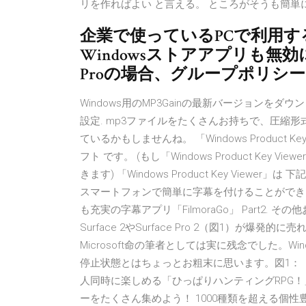
リを作ればよい と言える。 ところがそうも簡単
企業で使っているPCで利用
Windowsストアアプリも無効に
Proの場合、グループポリシ
Windows用のMP3Gainの最新バージョンを
設定. mp3ファイルをたくさんお持ちで、圧縮
ているかもしませんね。 「Windows Product
フト です。 (もし「Windows Product Ke
きます) 「Windows Product Key Vie
スマートフォンで簡単に字幕を付けることができるア
も充実の字幕アプリ「FilmoraGo」 Part2. その他
Surface 2やSurface Pro 2（図1）
Microsoft命の筆者としては実に残念でした。W
停止状態とはちょっとお粗末に思います。図1： ‎ 
人同時に楽しめる「ひっぱりハンティングRPG
ーをたくさん集めよう！ 1000種類を超える個